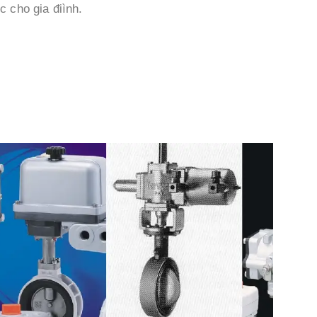
 cho gia điình.