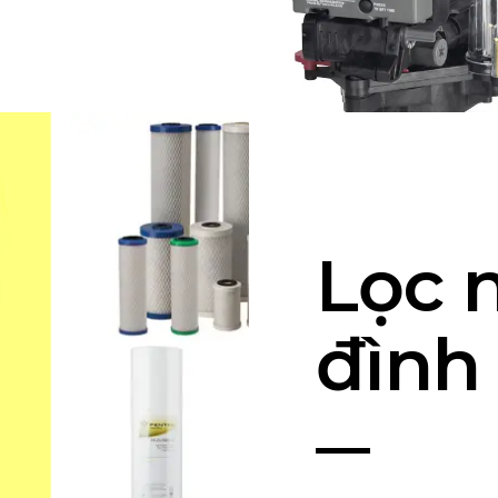
Lọc 
đình