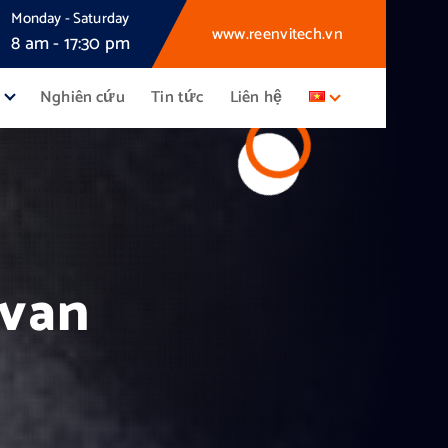
Monday - Saturday
www.reenvitech.vn
8 am - 17:30 pm
Nghiên cứu
Tin tức
Liên hệ
 van