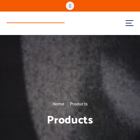
www.reenvitech.vn
Regenerate to Sustain
Home
Products
Products