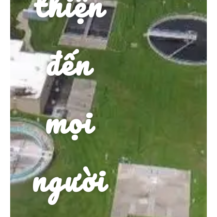
thiện
đến
mọi
người