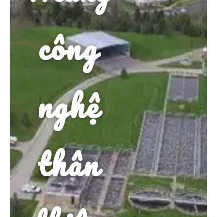
công
nghệ
thân